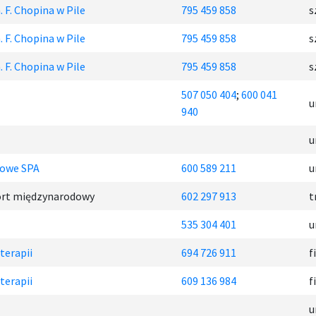
 F. Chopina w Pile
795 459 858
s
 F. Chopina w Pile
795 459 858
s
 F. Chopina w Pile
795 459 858
s
507 050 404
;
600 041
u
940
u
sowe SPA
600 589 211
u
port międzynarodowy
602 297 913
t
535 304 401
u
terapii
694 726 911
f
terapii
609 136 984
f
u