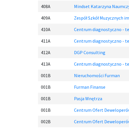
408A
Mindset Katarzyna Naumcz
409A
Zespół Szkół Muzycznych im.
410A
Centrum diagnostyczno - te
411A
Centrum diagnostyczno - te
412A
DGP Consulting
413A
Centrum diagnostyczno - te
001B
Nieruchomości Furman
001B
Furman Finanse
001B
Pasja Wnętrza
001B
Centrum Ofert Deweloper
002B
Centrum Ofert Deweloper