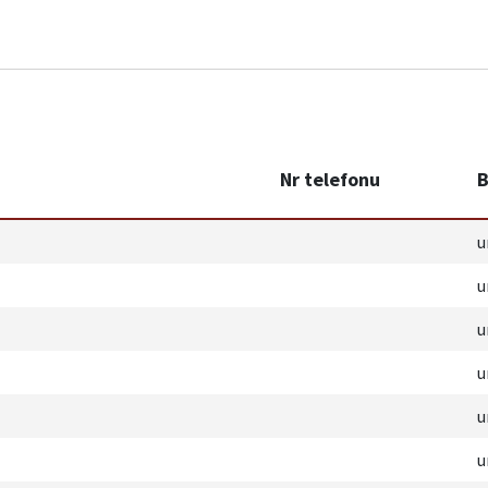
Nr telefonu
B
u
u
u
u
u
u