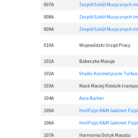
007A
Zespół Szkół Muzycznych im.
008A
Zespół Szkół Muzycznych im.
009A
Zespół Szkół Muzycznych im.
010A
Wojewódzki Urząd Pracy
101A
Babeczka Masuje
102A
Studio Kosmetyczne Turku
103A
Mack Maciej Kledzik trans
104A
Aura Barber
105A
HoliFizjo K&M Gabinet Fizjo
106A
HoliFizjo K&M Gabinet Fizjo
107A
Harmonia Dotyk Masażu