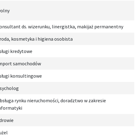
olny
onsultant ds. wizerunku, linergistka, makijaż permanentny
roda, kosmetyka i higiena osobista
sługi kredytowe
mport samochodów
sługi konsultingowe
sycholog
bsługa rynku nieruchomości, doradztwo w zakresie
nformatyki
drowie
użel