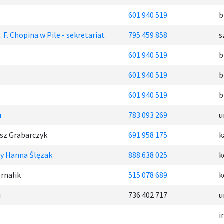
601 940 519
b
F. Chopina w Pile - sekretariat
795 459 858
s
601 940 519
b
601 940 519
b
601 940 519
b
u
783 093 269
u
sz Grabarczyk
691 958 175
k
y Hanna Ślęzak
888 638 025
k
rnalik
515 078 689
k
u
736 402 717
u
i