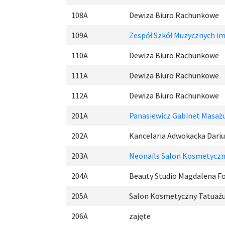
108A
Dewiza Biuro Rachunkowe
109A
Zespół Szkół Muzycznych im. 
110A
Dewiza Biuro Rachunkowe
111A
Dewiza Biuro Rachunkowe
112A
Dewiza Biuro Rachunkowe
201A
Panasiewicz Gabinet Masaż
202A
Kancelaria Adwokacka Dariu
203A
Neonails Salon Kosmetyczn
204A
Beauty Studio
Magdalena Fo
205A
Salon Kosmetyczny Tatuaż
206A
zajęte