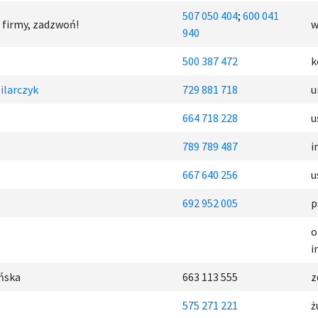
507 050 404
;
600 041
 firmy, zadzwoń!
w
940
500 387 472
k
ilarczyk
729 881 718
u
664 718 228
u
789 789 487
i
667 640 256
u
692 952 005
p
o
i
ńska
663 113 555
z
575 271 221
ż