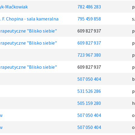
yk-Maćkowiak
782 486 283
p
 F. Chopina - sala kameralna
795 459 858
s
rapeutyczne "Blisko siebie"
609 827 937
p
rapeutyczne "Blisko siebie"
609 827 937
p
723 967 380
p
rapeutyczne "Blisko siebie"
609 827 937
p
507 050 404
b
531 526 286
p
505 159 280
h
ów
507 050 404
o
ów
507 050 404
o