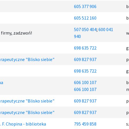
605 377 906
b
605 512 160
b
507 050 404
;
600 041
 firmy, zadzwoń!
w
940
698 635 722
g
rapeutyczne "Blisko siebie"
609 827 937
p
698 635 722
g
na
606 100 107
b
606 100 107
m
rapeutyczne "Blisko siebie"
609 827 937
p
rapeutyczne "Blisko siebie"
609 827 937
p
 F. Chopina - biblioteka
795 459 858
s